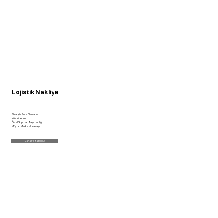
Lojistik Nakliye
Stratejik Rota Planlama
Yük Yönetimi
Özel Ekipman Taşımacılığı
Müşteri Merkezli Yaklaşım
Daha Fazla Bilgi Al