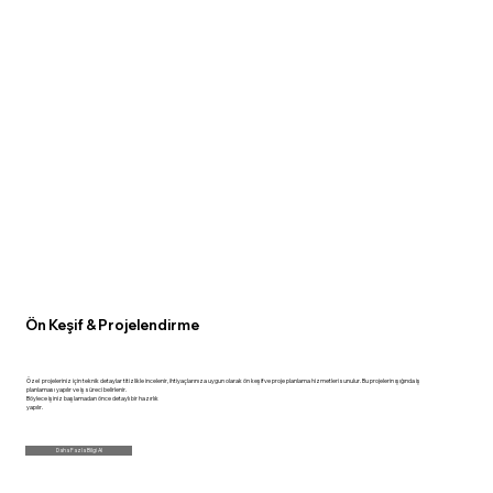
Ön Keşif & Projelendirme
Özel projeleriniz için teknik detaylar titizlikle incelenir, ihtiyaçlarınıza uygun olarak ön keşif ve proje planlama hizmetleri sunulur. Bu projelerin ışığında iş
planlaması yapılır ve iş süreci belirlenir.
Böylece işiniz başlamadan önce detaylı bir hazırlık
yapılır.
Daha Fazla Bilgi Al