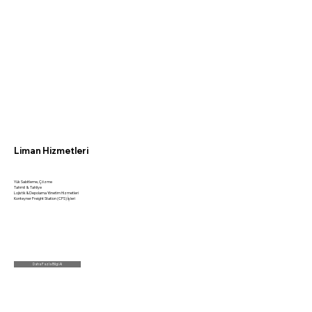
Liman Hizmetleri
Yük Sabitleme, Çözme
Tahmil & Tahliye
Lojistik & Depolama Yönetim Hizmetleri
Konteyner Freight Station (CFS) İşleri
Daha Fazla Bilgi Al