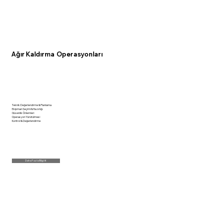
Ağır Kaldırma Operasyonları
Teknik Değerlendirme & Planlama
Ekipman Seçimi & Hazırlığı
Güvenlik Önlemleri
Operasyon Yürütülmesi
Kontrol & Değerlendirme
Daha Fazla Bilgi Al