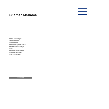
Ekipman Kiralama
Mobil ve Paletli Vinçler
Sepetli Platformlar
Tır ve Tankerler
Mobil Modüler Treyler ( SMPT )
HiUp ( Kamyon Üstü Vinç )
Forklift
Hidrolik ve Lowbed Treyler
Endüstriyel Ekskavatör
Yardımcı Ekipmanlar
Kiralama Yap