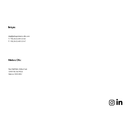
İletişim:
bilgi@ahtapotdenizcilik.com
T: +90(262) 643 22 66
F: +90(262) 643 22 67
Merkez Ofis:
Hacı Halil Mah. Adliye Cad.
1209/1 Sk. No:14 D:6
Gebze / KOCAELİ